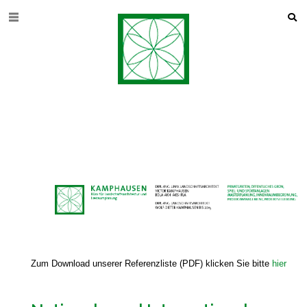
Zum Download unserer Referenzliste (PDF) klicken Sie bitte
hier